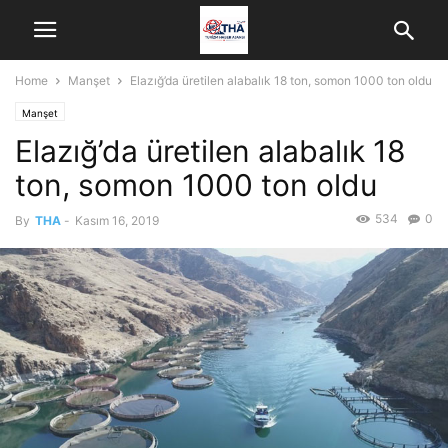
Home
Manşet
Elazığ’da üretilen alabalık 18 ton, somon 1000 ton oldu
Manşet
Elazığ’da üretilen alabalık 18
ton, somon 1000 ton oldu
534
0
By
THA
-
Kasım 16, 2019