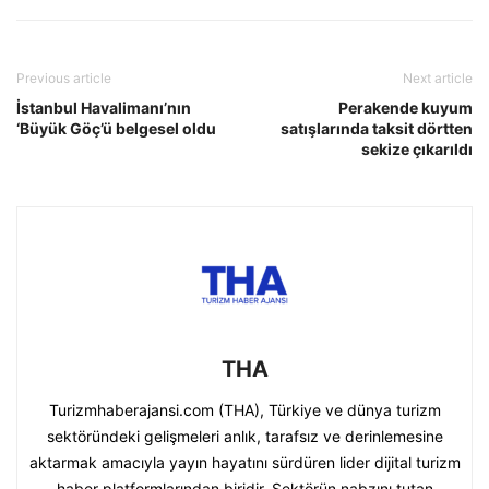
Previous article
Next article
İstanbul Havalimanı’nın
Perakende kuyum
‘Büyük Göç’ü belgesel oldu
satışlarında taksit dörtten
sekize çıkarıldı
THA
Turizmhaberajansi.com (THA), Türkiye ve dünya turizm
sektöründeki gelişmeleri anlık, tarafsız ve derinlemesine
aktarmak amacıyla yayın hayatını sürdüren lider dijital turizm
haber platformlarından biridir. Sektörün nabzını tutan