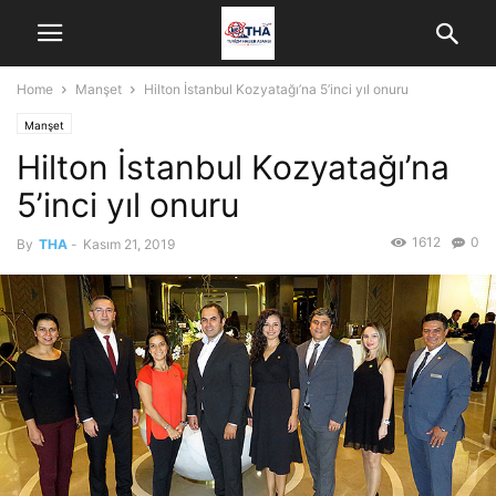
Home
Manşet
Hilton İstanbul Kozyatağı’na 5’inci yıl onuru
Manşet
Hilton İstanbul Kozyatağı’na
5’inci yıl onuru
1612
0
By
THA
-
Kasım 21, 2019