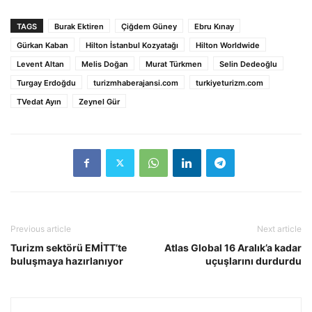
TAGS
Burak Ektiren
Çiğdem Güney
Ebru Kınay
Gürkan Kaban
Hilton İstanbul Kozyatağı
Hilton Worldwide
Levent Altan
Melis Doğan
Murat Türkmen
Selin Dedeoğlu
Turgay Erdoğdu
turizmhaberajansi.com
turkiyeturizm.com
TVedat Ayın
Zeynel Gür
Previous article
Next article
Turizm sektörü EMİTT’te
Atlas Global 16 Aralık’a kadar
buluşmaya hazırlanıyor
uçuşlarını durdurdu