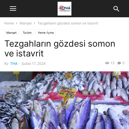
Home
Manşet
Tezgahların gözdesi somon ve istavrit
Manşet
Turizm
Yeme-İçme
Tezgahların gözdesi somon
ve istavrit
13
0
By
THA
-
Şubat 17, 2024