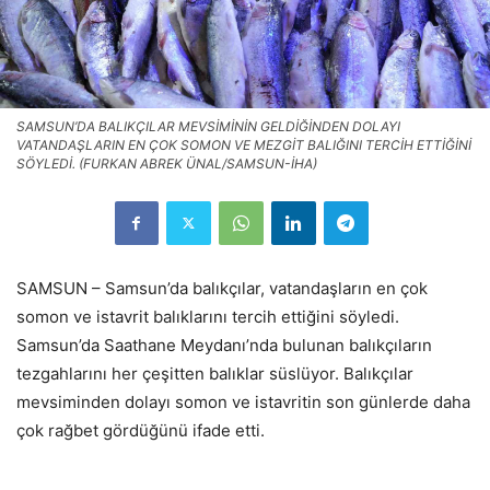
SAMSUN’DA BALIKÇILAR MEVSİMİNİN GELDİĞİNDEN DOLAYI
VATANDAŞLARIN EN ÇOK SOMON VE MEZGİT BALIĞINI TERCİH ETTİĞİNİ
SÖYLEDİ. (FURKAN ABREK ÜNAL/SAMSUN-İHA)
SAMSUN – Samsun’da balıkçılar, vatandaşların en çok
somon ve istavrit balıklarını tercih ettiğini söyledi.
Samsun’da Saathane Meydanı’nda bulunan balıkçıların
tezgahlarını her çeşitten balıklar süslüyor. Balıkçılar
mevsiminden dolayı somon ve istavritin son günlerde daha
çok rağbet gördüğünü ifade etti.