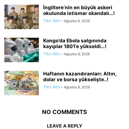
İngiltere’nin en büyük askeri
okulunda istismar skandalı…!
Trkn Altn
-
Ağustos 8, 2026
Kongo’da Ebola salgınında
kayıplar 1801’e yükseldi…!
Trkn Altn
-
Ağustos 8, 2026
Haftanın kazandıranları: Altın,
dolar ve borsa yükselişte..!
Trkn Altn
-
Ağustos 8, 2026
NO COMMENTS
LEAVE A REPLY