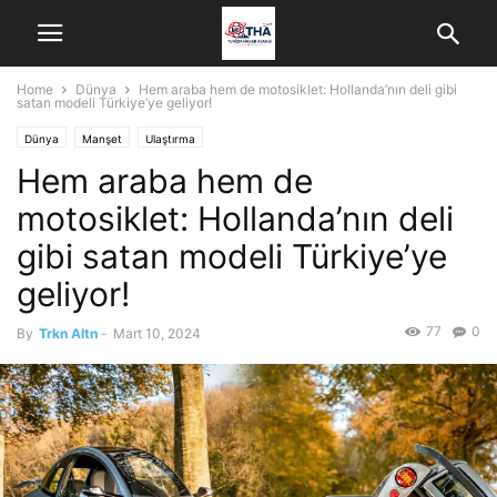
Home
Dünya
Hem araba hem de motosiklet: Hollanda’nın deli gibi
satan modeli Türkiye’ye geliyor!
Dünya
Manşet
Ulaştırma
Hem araba hem de
motosiklet: Hollanda’nın deli
gibi satan modeli Türkiye’ye
geliyor!
77
0
By
Trkn Altn
-
Mart 10, 2024