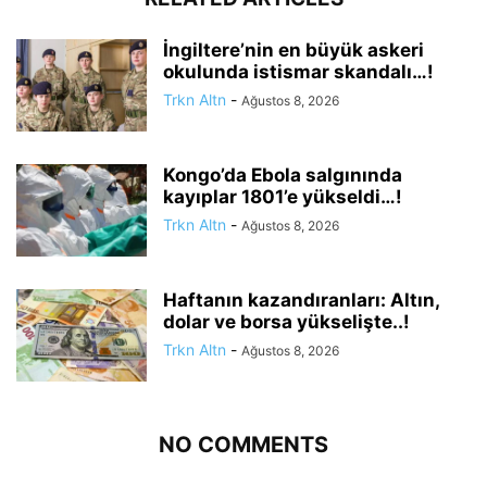
İngiltere’nin en büyük askeri
okulunda istismar skandalı…!
Trkn Altn
-
Ağustos 8, 2026
Kongo’da Ebola salgınında
kayıplar 1801’e yükseldi…!
Trkn Altn
-
Ağustos 8, 2026
Haftanın kazandıranları: Altın,
dolar ve borsa yükselişte..!
Trkn Altn
-
Ağustos 8, 2026
NO COMMENTS